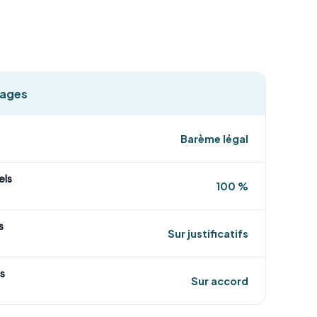
tages
Barème légal
els
100 %
s
Sur justificatifs
s
Sur accord