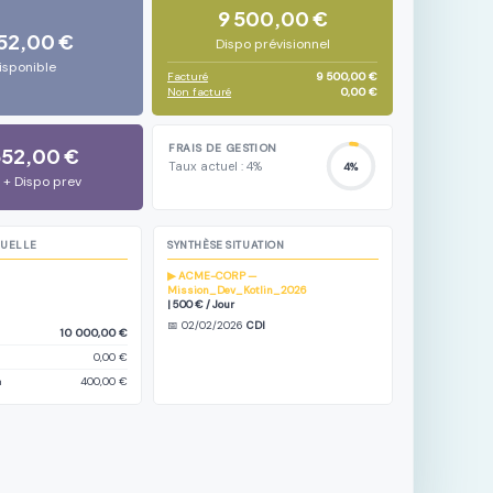
9 500,00 €
152,00 €
Dispo prévisionnel
isponible
Facturé
9 500,00 €
Non facturé
0,00 €
FRAIS DE GESTION
652,00 €
Taux actuel : 4%
4%
 + Dispo prev
NUELLE
SYNTHÈSE SITUATION
▶ ACME-CORP —
Mission_Dev_Kotlin_2026
| 500 € / Jour
📅 02/02/2026
CDI
10 000,00 €
0,00 €
n
400,00 €