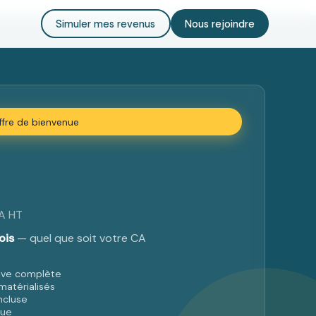
Simuler mes revenus
Nous rejoindre
fre de bienvenue
A HT
ois
— quel que soit votre CA
tive complète
matérialisés
incluse
que