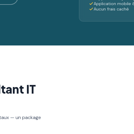
Application mobile &
Aucun frais caché
tant IT
gitaux — un package