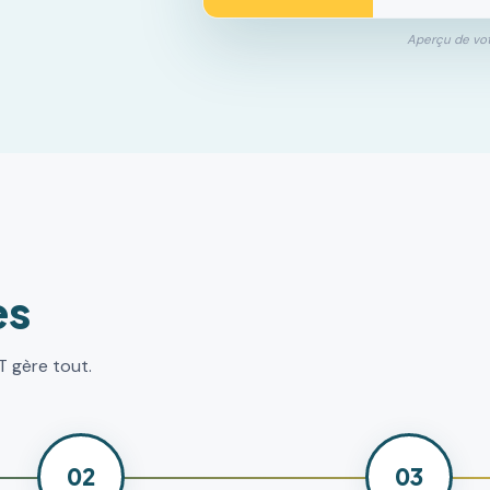
Aperçu de vo
es
T gère tout.
02
03