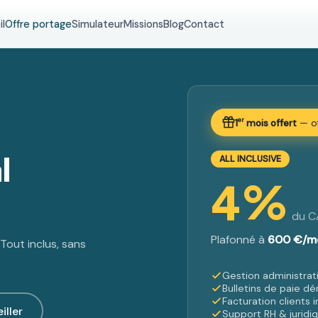
l
Offre portage
Simulateur
Missions
Blog
Contact
er
1
mois offert
— of
l
ALL INCLUSIVE
4%
du C
Plafonné à
600 €/m
Tout inclus, sans
Gestion administra
Bulletins de paie dé
Facturation clients 
iller
Support RH & juridi