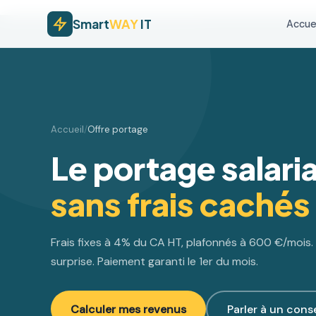
Smart
WAY
IT
Accuei
Accueil
/
Offre portage
Le portage salaria
sans frais cachés
Frais fixes à 4% du CA HT, plafonnés à 600 €/mois. 
surprise. Paiement garanti le 1er du mois.
Calculer mes revenus
Parler à un conse