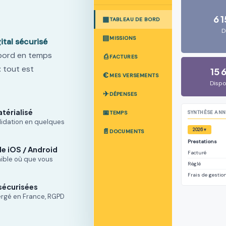
6 
▦
TABLEAU DE BORD
D
▤
MISSIONS
ital sécurisé
 bord en temps
⎙
FACTURES
: tout est
15 
€
MES VERSEMENTS
Dispo
✈
DÉPENSES
térialisé
📅
SYNTHÈSE AN
TEMPS
alidation en quelques
2026 ▾
📄
DOCUMENTS
Prestations
e iOS / Android
Facturé
ible où que vous
Réglé
Frais de gestio
sécurisées
rgé en France, RGPD